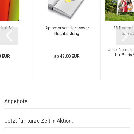
akat A0
Diplomarbeit Hardcover
16 Bogen 
Buchbindung
336 x
Unser Normalpr
Ihr Preis
0 EUR
ab 43,00 EUR
Angebote
Jetzt für kurze Zeit in Aktion: