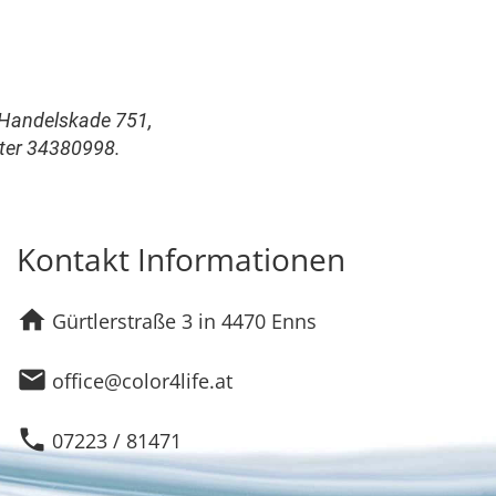
e Handelskade 751,
ter 34380998.
Kontakt Informationen
home
Gürtlerstraße 3 in 4470 Enns
email
office@color4life.at
phone
07223 / 81471