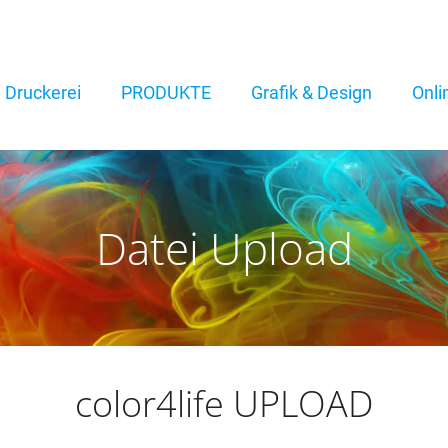
Druckerei
PRODUKTE
Grafik & Design
Onli
Datei Upload
color4life UPLOAD