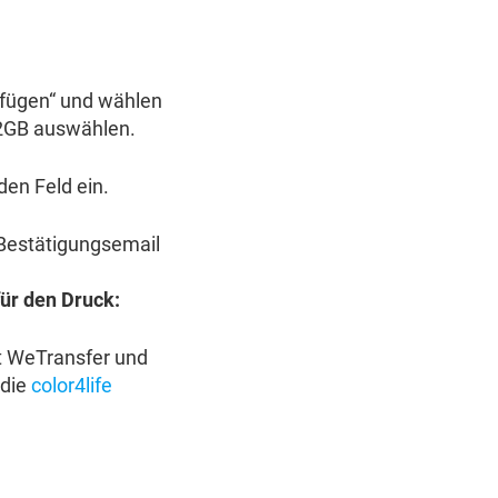
ufügen“ und wählen
u 2GB auswählen.
den Feld ein.
 Bestätigungsemail
ür den Druck:
st WeTransfer und
die
color4life