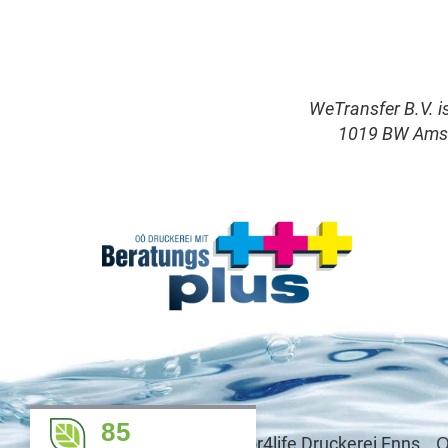
WeTransfer B.V. i
1019 BW Amst
85
Q
© 2009 – 2026 color4life Druckerei Enns