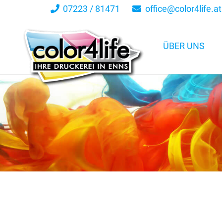
07223 / 81471
office@color4life.at
ÜBER UNS