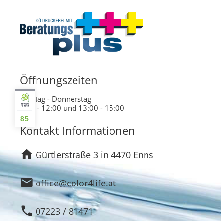
Öffnungszeiten
Montag - Donnerstag
9:00 - 12:00 und 13:00 - 15:00
85
Kontakt Informationen
home
Gürtlerstraße 3 in 4470 Enns
email
office@color4life.at
phone
07223 / 81471