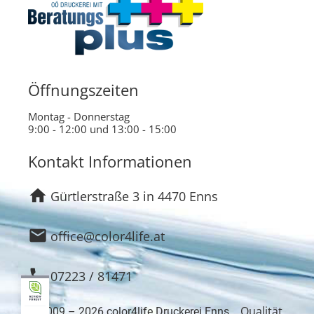
Öffnungszeiten
Montag - Donnerstag
9:00 - 12:00 und 13:00 - 15:00
Kontakt Informationen
home
Gürtlerstraße 3 in 4470 Enns
email
office@color4life.at
phone
07223 / 81471
Qualität
© 2009 – 2026 color4life Druckerei Enns