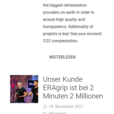
the biggest reforestation
providers on earth in order to
ensure high quality and
transparency. Addionality of
projects is key! See your ecorand
CO2 compensation.
WEITERLESEN
Unser Kunde
ERAgrip ist bei 2
Minuten 2 Millionen
14. November 2021
access_time
Allgemein
folder_open