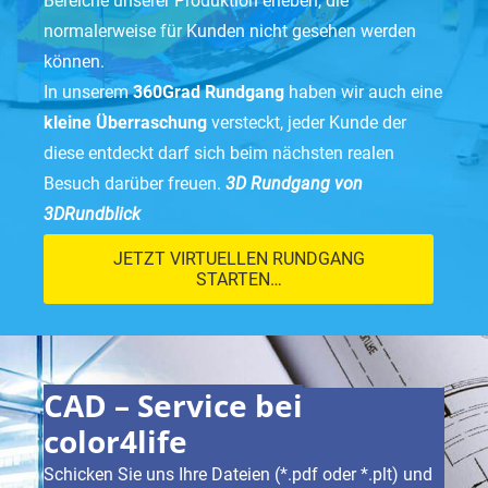
Bereiche unserer Produktion erleben, die
normalerweise für Kunden nicht gesehen werden
können.
In unserem
360Grad Rundgang
haben wir auch eine
kleine Überraschung
versteckt, jeder Kunde der
diese entdeckt darf sich beim nächsten realen
Besuch darüber freuen.
3D Rundgang von
3DRundblick
JETZT VIRTUELLEN RUNDGANG
STARTEN…
CAD – Service bei
color4life
Schicken Sie uns Ihre Dateien (*.pdf oder *.plt) und