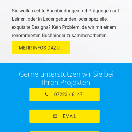
Sie wollen echte Buchbindungen mit Prägungen auf
Leinen, oder in Leder gebunden, oder spezielle,
exquisite Designs? Kein Problem, da wir mit einem
renommierten Buchbinder zusammenarbeiten.
MEHR INFOS DAZU…
Gerne unterstützen wir Sie bei
Ihren Projekten
07223 / 81471
phone
EMAIL
mail_outline