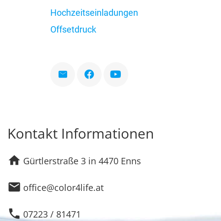
Hochzeitseinladungen
Offsetdruck
Kontakt Informationen
home
Gürtlerstraße 3 in 4470 Enns
email
office@color4life.at
phone
07223 / 81471