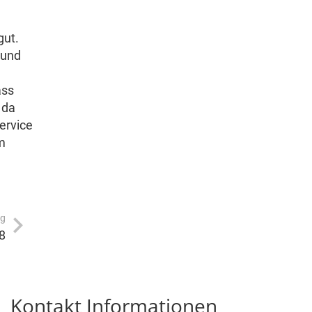
gut.
 und
ass
 da
ervice
m
ag
8
Kontakt Informationen