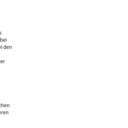
s
bei
ei den
ser
chen
eren