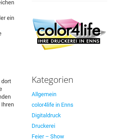
eichen
er ein
e
Kategorien
 dort
e
Allgemein
anden
 Ihren
color4life in Enns
Digitaldruck
Druckerei
Feier – Show