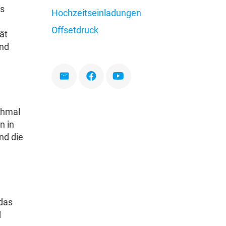
as
Hochzeitseinladungen
Offsetdruck
ät
und
chmal
n in
nd die
 das
d