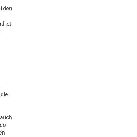
i den
d ist
t
r
 die
 auch
App
nen