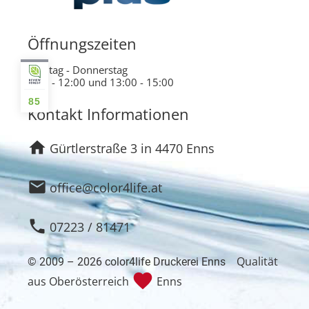
Öffnungszeiten
Montag - Donnerstag
9:00 - 12:00 und 13:00 - 15:00
85
Kontakt Informationen
home
Gürtlerstraße 3 in 4470 Enns
email
office@color4life.at
phone
07223 / 81471
Qualität
© 2009 – 2026 color4life Druckerei Enns
favorite
aus Oberösterreich
Enns