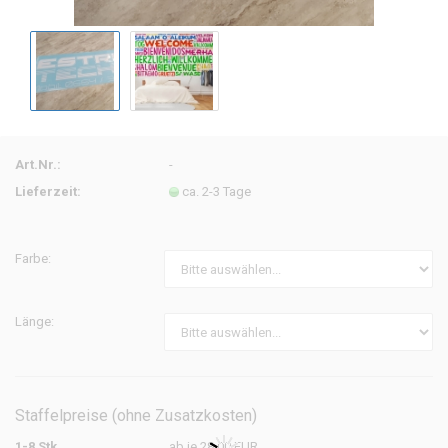
Art.Nr.:
-
Lieferzeit:
ca. 2-3 Tage
Farbe:
Länge:
Staffelpreise (ohne Zusatzkosten)
1-8 Stk.
ab je 28,00 EUR