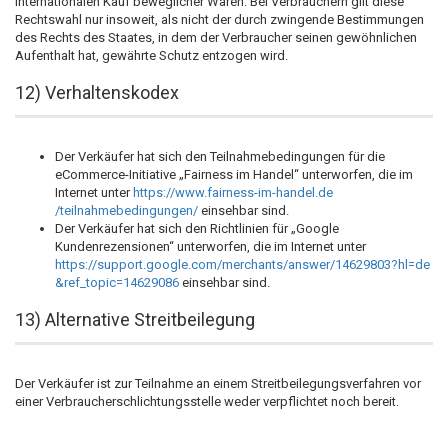
internationalen Kauf beweglicher Waren. Bei Verbrauchern gilt diese
Rechtswahl nur insoweit, als nicht der durch zwingende Bestimmungen
des Rechts des Staates, in dem der Verbraucher seinen gewöhnlichen
Aufenthalt hat, gewährte Schutz entzogen wird.
12) Verhaltenskodex
Der Verkäufer hat sich den Teilnahmebedingungen für die
eCommerce-Initiative „Fairness im Handel“ unterworfen, die im
Internet unter
https://www.fairness-im-handel.de
/teilnahmebedingungen
/
einsehbar sind.
Der Verkäufer hat sich den Richtlinien für „Google
Kundenrezensionen“ unterworfen, die im Internet unter
https://support.google.com
/merchants
/answer
/14629803
?hl=de
&ref_topic=14629086
einsehbar sind.
13) Alternative Streitbeilegung
Der Verkäufer ist zur Teilnahme an einem Streitbeilegungsverfahren vor
einer Verbraucherschlichtungsstelle weder verpflichtet noch bereit.