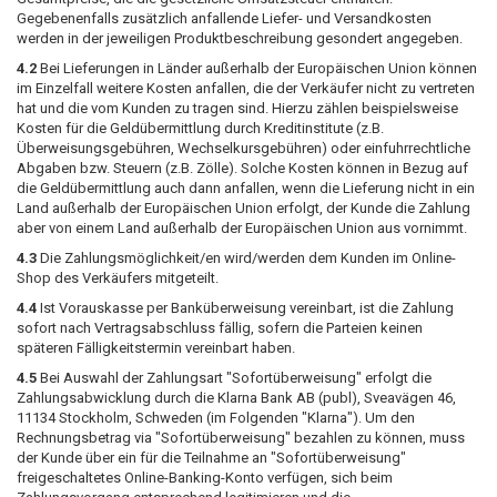
Gegebenenfalls zusätzlich anfallende Liefer- und Versandkosten
werden in der jeweiligen Produktbeschreibung gesondert angegeben.
4.2
Bei Lieferungen in Länder außerhalb der Europäischen Union können
im Einzelfall weitere Kosten anfallen, die der Verkäufer nicht zu vertreten
hat und die vom Kunden zu tragen sind. Hierzu zählen beispielsweise
Kosten für die Geldübermittlung durch Kreditinstitute (z.B.
Überweisungsgebühren, Wechselkursgebühren) oder einfuhrrechtliche
Abgaben bzw. Steuern (z.B. Zölle). Solche Kosten können in Bezug auf
die Geldübermittlung auch dann anfallen, wenn die Lieferung nicht in ein
Land außerhalb der Europäischen Union erfolgt, der Kunde die Zahlung
aber von einem Land außerhalb der Europäischen Union aus vornimmt.
4.3
Die Zahlungsmöglichkeit/en wird/werden dem Kunden im Online-
Shop des Verkäufers mitgeteilt.
4.4
Ist Vorauskasse per Banküberweisung vereinbart, ist die Zahlung
sofort nach Vertragsabschluss fällig, sofern die Parteien keinen
späteren Fälligkeitstermin vereinbart haben.
4.5
Bei Auswahl der Zahlungsart "Sofortüberweisung" erfolgt die
Zahlungsabwicklung durch die Klarna Bank AB (publ), Sveavägen 46,
11134 Stockholm, Schweden (im Folgenden "Klarna"). Um den
Rechnungsbetrag via "Sofortüberweisung" bezahlen zu können, muss
der Kunde über ein für die Teilnahme an "Sofortüberweisung"
freigeschaltetes Online-Banking-Konto verfügen, sich beim