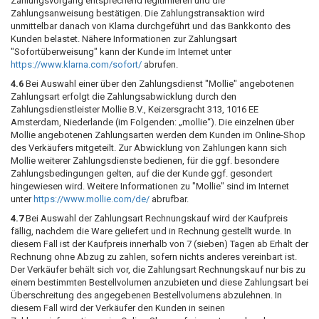
Zahlungsvorgang entsprechend legitimieren und die
Zahlungsanweisung bestätigen. Die Zahlungstransaktion wird
unmittelbar danach von Klarna durchgeführt und das Bankkonto des
Kunden belastet. Nähere Informationen zur Zahlungsart
"Sofortüberweisung" kann der Kunde im Internet unter
https://www.klarna.com
/sofort
/
abrufen.
4.6
Bei Auswahl einer über den Zahlungsdienst "Mollie" angebotenen
Zahlungsart erfolgt die Zahlungsabwicklung durch den
Zahlungsdienstleister Mollie B.V., Keizersgracht 313, 1016 EE
Amsterdam, Niederlande (im Folgenden: „mollie“). Die einzelnen über
Mollie angebotenen Zahlungsarten werden dem Kunden im Online-Shop
des Verkäufers mitgeteilt. Zur Abwicklung von Zahlungen kann sich
Mollie weiterer Zahlungsdienste bedienen, für die ggf. besondere
Zahlungsbedingungen gelten, auf die der Kunde ggf. gesondert
hingewiesen wird. Weitere Informationen zu "Mollie" sind im Internet
unter
https://www.mollie.com
/de
/
abrufbar.
4.7
Bei Auswahl der Zahlungsart Rechnungskauf wird der Kaufpreis
fällig, nachdem die Ware geliefert und in Rechnung gestellt wurde. In
diesem Fall ist der Kaufpreis innerhalb von 7 (sieben) Tagen ab Erhalt der
Rechnung ohne Abzug zu zahlen, sofern nichts anderes vereinbart ist.
Der Verkäufer behält sich vor, die Zahlungsart Rechnungskauf nur bis zu
einem bestimmten Bestellvolumen anzubieten und diese Zahlungsart bei
Überschreitung des angegebenen Bestellvolumens abzulehnen. In
diesem Fall wird der Verkäufer den Kunden in seinen