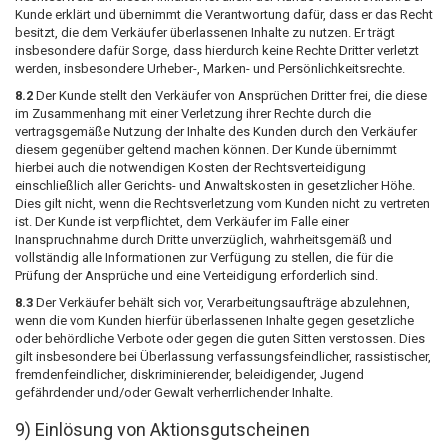
Kunde erklärt und übernimmt die Verantwortung dafür, dass er das Recht
besitzt, die dem Verkäufer überlassenen Inhalte zu nutzen. Er trägt
insbesondere dafür Sorge, dass hierdurch keine Rechte Dritter verletzt
werden, insbesondere Urheber-, Marken- und Persönlichkeitsrechte.
8.2
Der Kunde stellt den Verkäufer von Ansprüchen Dritter frei, die diese
im Zusammenhang mit einer Verletzung ihrer Rechte durch die
vertragsgemäße Nutzung der Inhalte des Kunden durch den Verkäufer
diesem gegenüber geltend machen können. Der Kunde übernimmt
hierbei auch die notwendigen Kosten der Rechtsverteidigung
einschließlich aller Gerichts- und Anwaltskosten in gesetzlicher Höhe.
Dies gilt nicht, wenn die Rechtsverletzung vom Kunden nicht zu vertreten
ist. Der Kunde ist verpflichtet, dem Verkäufer im Falle einer
Inanspruchnahme durch Dritte unverzüglich, wahrheitsgemäß und
vollständig alle Informationen zur Verfügung zu stellen, die für die
Prüfung der Ansprüche und eine Verteidigung erforderlich sind.
8.3
Der Verkäufer behält sich vor, Verarbeitungsaufträge abzulehnen,
wenn die vom Kunden hierfür überlassenen Inhalte gegen gesetzliche
oder behördliche Verbote oder gegen die guten Sitten verstossen. Dies
gilt insbesondere bei Überlassung verfassungsfeindlicher, rassistischer,
fremdenfeindlicher, diskriminierender, beleidigender, Jugend
gefährdender und/oder Gewalt verherrlichender Inhalte.
9) Einlösung von Aktionsgutscheinen