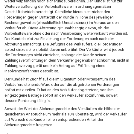
weder verpfänden noch sicherungsübereignen. Der Kunde ist nur zur
Weiterveräußerung der Vorbehaltsware im ordnungsgemäßen
Geschäftsbetrieb berechtigt. Sämtliche hieraus entstehenden
Forderungen gegen Dritte tritt der Kunde in Höhe des jeweiligen
Rechnungswertes (einschließlich Umsatzsteuer) im Voraus an den
Verkäufer ab. Diese Abtretung gilt unabhängig davon, ob die
Vorbehaltsware ohne oder nach Verarbeitung weiterverkauft worden ist.
Der Kunde bleibt zur Einziehung der Forderungen auch nach der
Abtretung ermächtigt. Die Befugnis des Verkäufers, die Forderungen
selbst einzuziehen, bleibt davon unberührt. Der Verkäufer wird jedoch
die Forderungen nicht einziehen, solange der Kunde seinen
Zahlungsverpflichtungen dem Verkäufer gegenüber nachkommt, nicht in
Zahlungsverzug gerät und kein Antrag auf Eröffnung eines
Insolvenzverfahrens gestellt ist.
Der Kunde hat Zugriff auf die im Eigentum oder Miteigentum des
Verkäufers stehende Ware oder auf die abgetretenen Forderungen
sofort mitzuteilen. Er hat an den Verkäufer abgetretene, von ihm
eingezogene Beträge sofort an den Verkäufer abzuführen, soweit
dessen Forderung fällig ist.
Soweit der Wert der Sicherungsrechte des Verkäufers die Höhe der
gesicherten Ansprüche um mehr als 10% übersteigt, wird der Verkäufer
auf Wunsch des Kunden einen entsprechenden Anteil der
Sicherungsrechte freigeben.