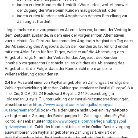
indem er dem Kunden die bestellte Ware liefert, wobei insoweit
der Zugang der Ware beim Kunden maßgeblich ist, oder
indem er den Kunden nach Abgabe von dessen Bestellung zur
Zahlung auffordert.
Liegen mehrere der vorgenannten Alternativen vor, kommt der Vertrag in
dem Zeitpunkt zustande, in dem eine der vorgenannten Alternativen
zuerst eintritt. Die Frist zur Annahme des Angebots beginnt am Tag nach
der Absendung des Angebots durch den Kunden zu laufen und endet
mit dem Ablauf des fünften Tages, welcher auf die Absendung des
Angebots folgt. Nimmt der Verkäufer das Angebot des Kunden
innerhalb vorgenannter Frist nicht an, so gilt dies als Ablehnung des
Angebots mit der Folge, dass der Kunde nicht mehr an seine
Willenserklärung gebunden ist.
2.4
Bei Auswahl einer von PayPal angebotenen Zahlungsart erfolgt die
Zahlungsabwicklung über den Zahlungsdienstleister PayPal (Europe) S.à
r.l. et Cie, S.C.A., 22-24 Boulevard Royal, L-2449 Luxemburg (im
Folgenden: „PayPal“), unter Geltung der PayPal-Nutzungsbedingungen,
einsehbar unter
https://www.paypal.com
/de
/legalhub
/paypal
/useragreement-full
oder - falls der Kunde nicht über ein PayPal-Konto
verfügt – unter Geltung der Bedingungen für Zahlungen ohne PayPal-
Konto, einsehbar unter
https://www.paypal.com
/de
/legalhub
/paypal
/privacywax-full
. Zahlt der Kunde mittels einer im Online-Bestellvorgang
auswählbaren von PayPal angebotenen Zahlungsart, erklärt der
Verkäufer schon jetzt die Annahme des Angebots des Kunden in dem