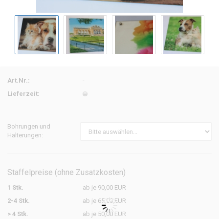
Art.Nr.:
-
Lieferzeit:
Bohrungen und
Halterungen:
Staffelpreise (ohne Zusatzkosten)
1 Stk.
ab je 90,00 EUR
2-4 Stk.
ab je 65,00 EUR
> 4 Stk.
ab je 50,00 EUR