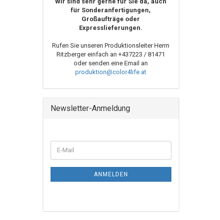
Wir sind sehr gerne für Sie da, auch
für Sonderanfertigungen,
Großaufträge oder
Expresslieferungen.
Rufen Sie unseren Produktionsleiter Herrn
Ritzberger
einfach an +437223 / 81471
oder senden eine Email an
produktion@color4life.at
Newsletter-Anmeldung
ANMELDEN