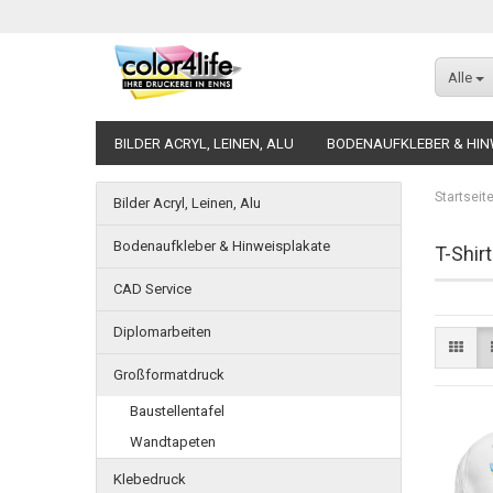
Alle
BILDER ACRYL, LEINEN, ALU
BODENAUFKLEBER & HIN
Startseit
Bilder Acryl, Leinen, Alu
Bodenaufkleber & Hinweisplakate
T-Shir
CAD Service
Diplomarbeiten
Großformatdruck
Baustellentafel
Wandtapeten
Klebedruck