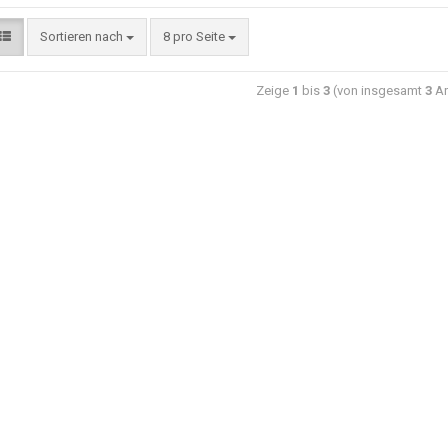
Sortieren nach
8 pro Seite
Zeige
1
bis
3
(von insgesamt
3
Ar