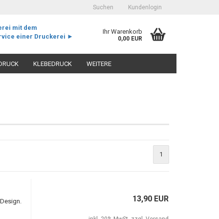
Suchen
Kundenlogin
erei mit dem
Ihr Warenkorb
vice einer Druckerei ►
0,00 EUR
Alle
DRUCK
KLEBEDRUCK
WEITERE
Konto erstellen
1
Passwort vergessen?
13,90 EUR
 Design.