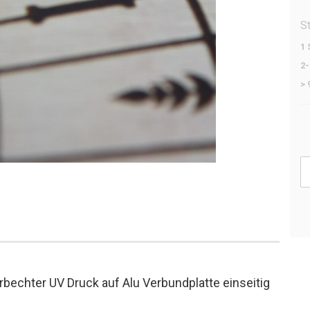
S
1 
2-
> 
rbechter UV Druck auf Alu Verbundplatte einseitig