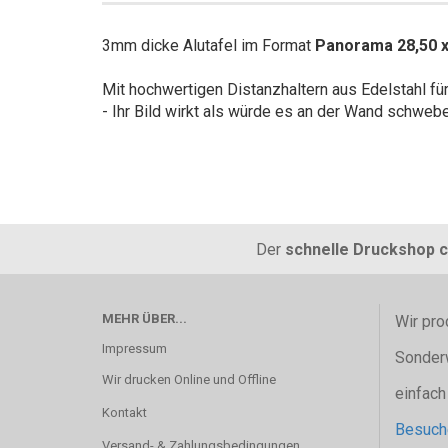
3mm dicke Alutafel im Format
Panorama 28,50 
Mit hochwertigen Distanzhaltern aus Edelstahl f
- Ihr Bild wirkt als würde es an der Wand schweb
Der
schnelle Druckshop c
MEHR ÜBER...
Wir pro
Impressum
Sonder
Wir drucken Online und Offline
einfach
Kontakt
Besuche
Versand- & Zahlungsbedingungen