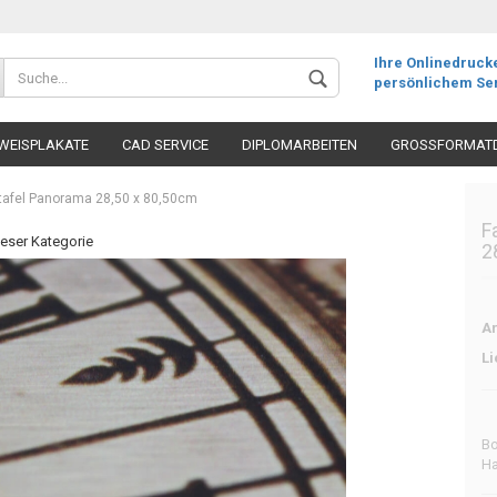
Ihre Onlinedruck
persönlichem Ser
WEISPLAKATE
CAD SERVICE
DIPLOMARBEITEN
GROSSFORMAT
utafel Panorama 28,50 x 80,50cm
F
dieser Kategorie
2
Ar
Li
Bo
Ha