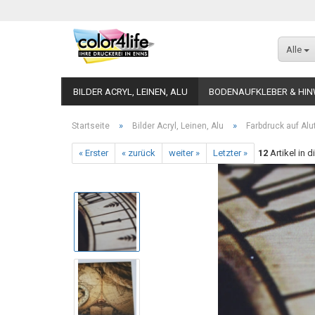
Alle
BILDER ACRYL, LEINEN, ALU
BODENAUFKLEBER & HIN
»
»
Startseite
Bilder Acryl, Leinen, Alu
Farbdruck auf Al
« Erster
« zurück
weiter »
Letzter »
12
Artikel in 