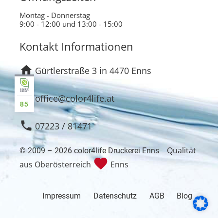
Montag - Donnerstag
9:00 - 12:00 und 13:00 - 15:00
Kontakt Informationen
home
Gürtlerstraße 3 in 4470 Enns
email
office@color4life.at
85
phone
07223 / 81471
Qualität
© 2009 – 2026 color4life Druckerei Enns
favorite
aus Oberösterreich
Enns
Impressum
Datenschutz
AGB
Blog