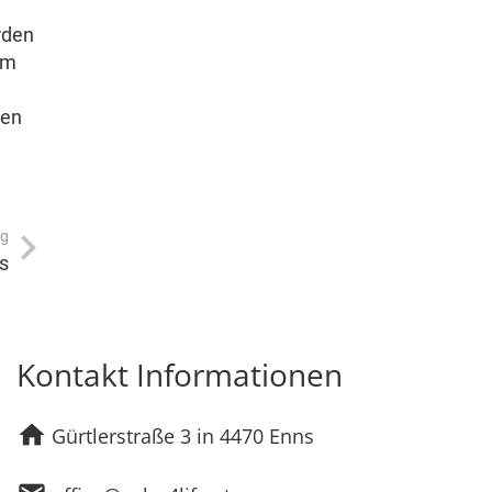
rden
rm
ten
ag
´s
Kontakt Informationen
home
Gürtlerstraße 3 in 4470 Enns