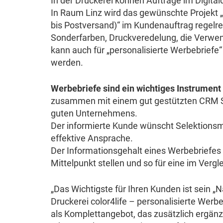
In der Druckerei können Aufträge im Digital
In Raum Linz wird das gewünschte Projekt „
bis Postversand)“ im Kundenauftrag regelr
Sonderfarben, Druckveredelung, die Verwen
kann auch für „personalisierte Werbebrief
werden.
Werbebriefe sind ein wichtiges Instrumen
zusammen mit einem gut gestützten CRM S
guten Unternehmens.
Der informierte Kunde wünscht Selektionsmö
effektive Ansprache.
Der Informationsgehalt eines Werbebriefes k
Mittelpunkt stellen und so für eine im Ve
„Das Wichtigste für Ihren Kunden ist sein „
Druckerei color4life – personalisierte Werb
als Komplettangebot, das zusätzlich ergänz