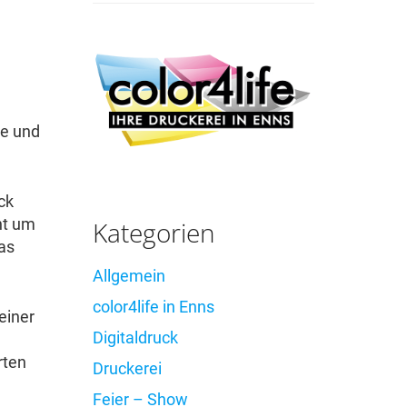
ne und
ck
nt um
Kategorien
as
Allgemein
color4life in Enns
einer
Digitaldruck
rten
Druckerei
Feier – Show