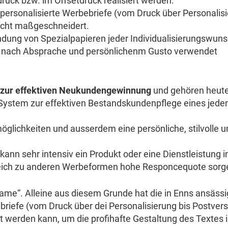
druck bzw. im Offsetdruck realisiert werden.
personalisierte Werbebriefe (vom Druck über Personalis
echt maßgeschneidert.
dung von Spezialpapieren jeder Individualisierungswun
e“ nach Absprache und persönlichenm Gusto verwendet
t zur effektiven Neukundengewinnung
und gehören heut
ystem zur effektiven Bestandskundenpflege eines jede
glichkeiten und ausserdem eine persönliche, stilvolle u
ann sehr intensiv ein Produkt oder eine Dienstleistung i
rgleich zu anderen Werbeformen hohe Responcequote sorg
Name“. Alleine aus diesem Grunde hat die in Enns ansäss
ebriefe (vom Druck über dei Personalisierung bis Postver
t werden kann, um die profihafte Gestaltung des Textes 