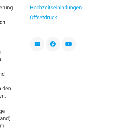
Hochzeitseinladungen
ierung
Offsetdruck
sch
e
n
nd
n den
en.
ige
sand)
im