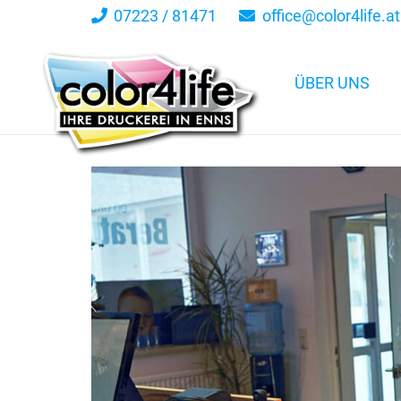
07223 / 81471
office@color4life.at
ÜBER UNS